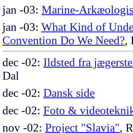
jan -03:
Marine-Arkæologi
jan -03:
What Kind of Unde
Convention Do We Need?
,
dec -02:
Ildsted fra jægerst
Dal
dec -02:
Dansk side
dec -02:
Foto & videotekni
nov -02:
Project "Slavia"
, 