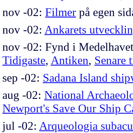
nov -02:
Filmer
på egen sid
nov -02:
Ankarets utveckli
nov -02: Fynd i Medelhavet 
Tidigaste
,
Antiken
,
Senare t
sep -02:
Sadana Island shi
aug -02:
National Archaeol
Newport's Save Our Ship 
jul -02:
Arqueologia subacuat