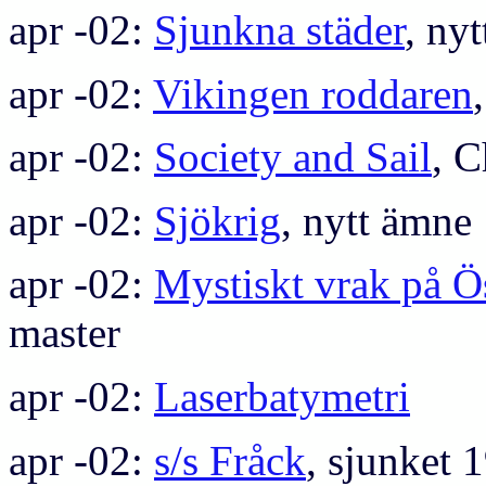
apr -02:
Sjunkna städer
, ny
apr -02:
Vikingen roddaren
apr -02:
Society and Sail
, C
apr -02:
Sjökrig
, nytt ämne
apr -02:
Mystiskt vrak på Ö
master
apr -02:
Laserbatymetri
apr -02:
s/s Fråck
, sjunket 