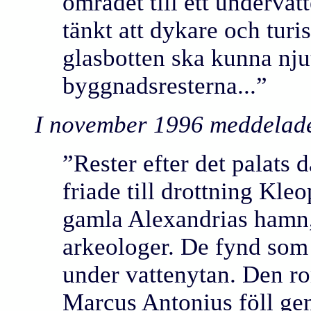
området till ett underva
tänkt att dykare och turi
glasbotten ska kunna nju
byggnadsresterna...”
I november 1996 meddelad
”Rester efter det palats
friade till drottning Kleop
gamla Alexandrias hamn,
arkeologer. De fynd som 
under vattenytan. Den r
Marcus Antonius föll gen