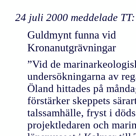
24 juli 2000 meddelade TT:
Guldmynt funna vid
Kronanutgrävningar
”Vid de marinarkeologis
undersökningarna av re
Öland hittades på månda
förstärker skeppets särar
talssamhälle, fryst i död
projektledaren och mari