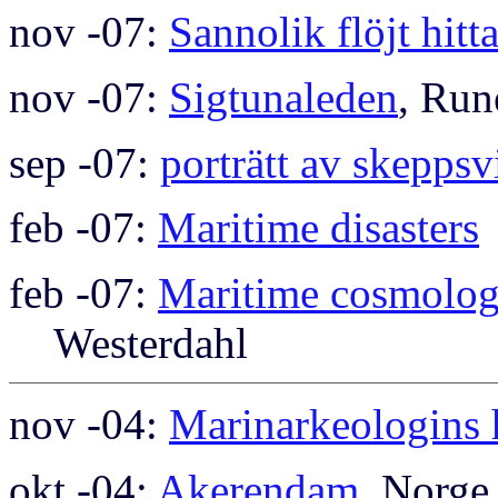
nov -07:
Sannolik flöjt hitt
nov -07:
Sigtunaleden
, Run
sep -07:
porträtt av skepps
feb -07:
Maritime disasters
feb -07:
Maritime cosmolog
Westerdahl
nov -04:
Marinarkeologins h
okt -04:
Akerendam
, Norge