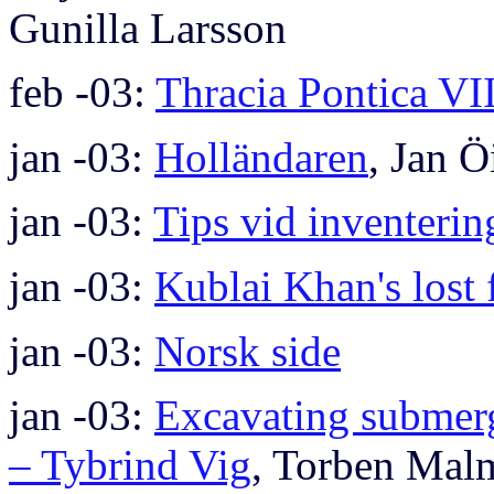
Gunilla Larsson
feb -03:
Thracia Pontica VII
jan -03:
Holländaren
, Jan Ö
jan -03:
Tips vid inventerin
jan -03:
Kublai Khan's lost 
jan -03:
Norsk side
jan -03:
Excavating submer
– Tybrind Vig
, Torben Mal