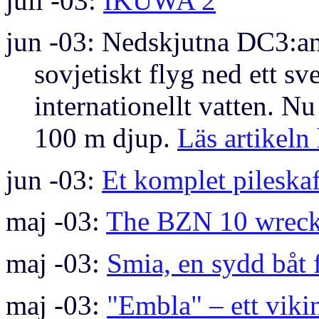
juli -03:
IKUWA 2
jun -03: Nedskjutna DC3:an 
sovjetiskt flyg ned ett s
internationellt vatten. Nu
100 m djup.
Läs artikeln
jun -03:
Et komplet pileska
maj -03:
The BZN 10 wrec
maj -03:
Smia, en sydd båt 
maj -03:
"Embla" – ett viki