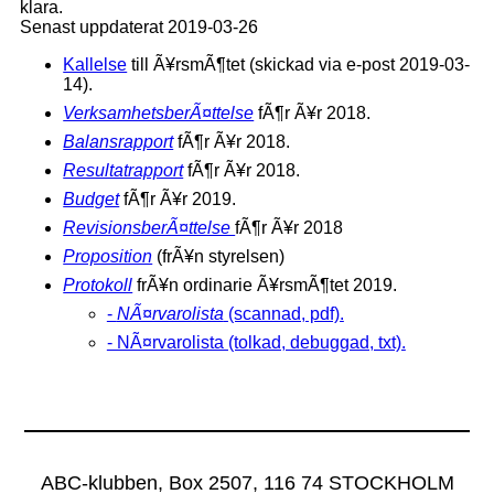
klara.
Senast uppdaterat 2019-03-26
Kallelse
till Ã¥rsmÃ¶tet (skickad via e-post 2019-03-
14).
VerksamhetsberÃ¤ttelse
fÃ¶r Ã¥r 2018.
Balansrapport
fÃ¶r Ã¥r 2018.
Resultatrapport
fÃ¶r Ã¥r 2018.
Budget
fÃ¶r Ã¥r 2019.
RevisionsberÃ¤ttelse
fÃ¶r Ã¥r 2018
Proposition
(frÃ¥n styrelsen)
Protokoll
frÃ¥n ordinarie Ã¥rsmÃ¶tet 2019.
-
NÃ¤rvarolista
(scannad, pdf).
- NÃ¤rvarolista (tolkad, debuggad, txt).
ABC-klubben, Box 2507, 116 74 STOCKHOLM