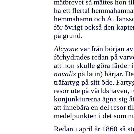
mätbrevet så mättes hon ti
ha ett flertal hemmahamna
hemmahamn och A. Jansson 
för övrigt också den kapte
på grund.
Alcyone
var från början av
förhydrades redan på varv
att hon skulle göra färder
navalis
på latin) härjar.
träfartyg på sitt öde. Fart
resor ute på världshaven,
konjunkturerna ägna sig åt 
att innebära en del resor t
medelpunkten i det som nu 
Redan i april år 1860 så s