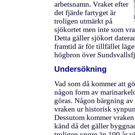
arbetsnamn. Vraket efter
det fjärde fartyget är
troligen utmärkt på
sjökortet men inte som vr
Detta gäller sjökort dater
framtid är för tillfället lä
högbron över Sundsvallsf
Undersökning
Vad som då kommer att gö
någon form av marinarkel
göras. Någon bärgning av 
vraken ur historisk synpunk
Dessutom kommer vraken f
känd då det gäller byggna
troligen yngre än 100 år vi