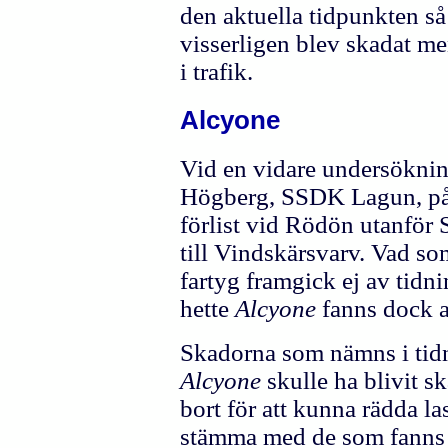
den aktuella tidpunkten så 
visserligen blev skadat men
i trafik.
Alcyone
Vid en vidare undersöknin
Högberg, SSDK Lagun, på e
förlist vid Rödön utanför 
till Vindskärsvarv. Vad so
fartyg framgick ej av tidn
hette
Alcyone
fanns dock 
Skadorna som nämns i tidn
Alcyone
skulle ha blivit sk
bort för att kunna rädda la
stämma med de som fanns 