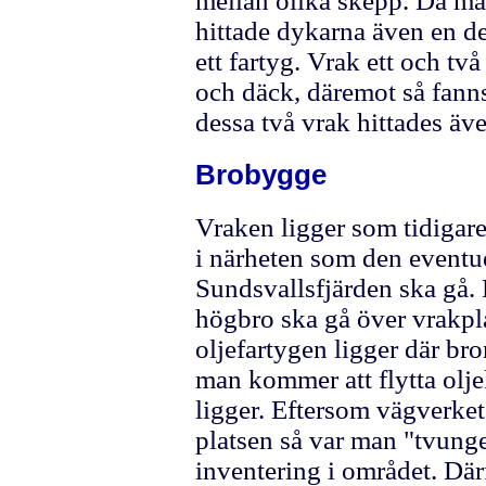
mellan olika skepp. Då man
hittade dykarna även en de
ett fartyg. Vrak ett och två
och däck, däremot så fann
dessa två vrak hittades äv
Brobygge
Vraken ligger som tidigar
i närheten som den eventu
Sundsvallsfjärden ska gå. 
högbro ska gå över vrakpl
oljefartygen ligger där bro
man kommer att flytta oljek
ligger. Eftersom vägverket 
platsen så var man "tvung
inventering i området. Dä