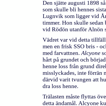
Den sjätte augusti 1898 s
som skulle bli hennes sist
Lugnvik som ligger vid Å
timmer. Hon skulle sedan b
vid Rödön utanför Alnön 
Vädret var vid detta tillfä
men en frisk SSO bris - oc
med farvattnen.
Alcyone
s
hårt på grundet och börjad
henne loss från grund dire
misslyckades, inte förrän 
därvid varit tvungen att h
dra loss henne.
Trälasten måste flyttas över
detta ändamål. Alcyone ku