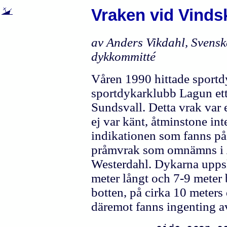
Vraken vid Vinds
av Anders Vikdahl, Svens
dykkommitté
Våren 1990 hittade sportd
sportdykarklubb Lagun ett
Sundsvall. Detta vrak var 
ej var känt, åtminstone in
indikationen som fanns på 
pråmvrak som omnämns i
Westerdahl. Dykarna uppsk
meter långt och 7-9 meter 
botten, på cirka 10 meters
däremot fanns ingenting av