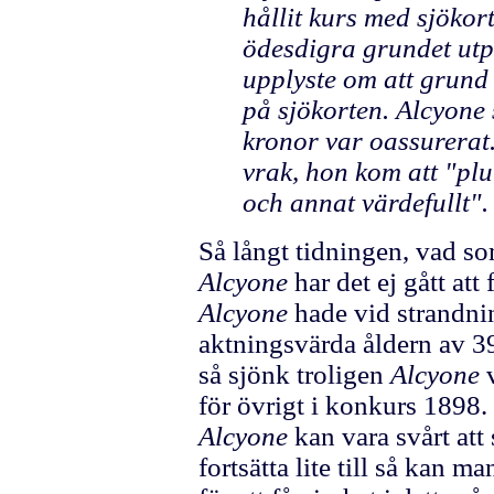
hållit kurs med sjökor
ödesdigra grundet utp
upplyste om att grund 
på sjökorten. Alcyone
kronor var oassurerat
vrak, hon kom att "plu
och annat värdefullt"
Så långt tidningen, vad s
Alcyone
har det ej gått at
Alcyone
hade vid strandn
aktningsvärda åldern av 39
så sjönk troligen
Alcyone
för övrigt i konkurs 1898
Alcyone
kan vara svårt at
fortsätta lite till så kan m