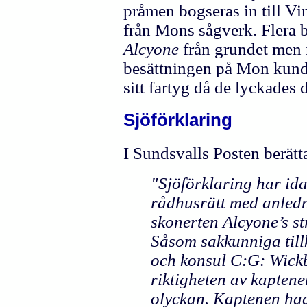
pråmen bogseras in till V
från Mons sågverk. Flera b
Alcyone
från grundet men m
besättningen på Mon kunde
sitt fartyg då de lyckades 
Sjöförklaring
I Sundsvalls Posten berätt
"Sjöförklaring har ida
rådhusrätt med anledn
skonerten Alcyone’s s
Såsom sakkunniga till
och konsul C:G: Wickb
riktigheten av kaptene
olyckan. Kaptenen had