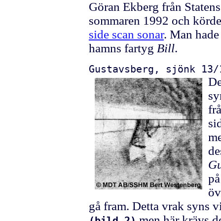
Göran Ekberg från Statens
sommaren 1992 och körde 
side scan sonar
. Man hade 
hamns fartyg
Bill
.
Gustavsberg, sjönk 13/
De
sy
fr
si
me
de
Gu
på
öv
gå fram. Detta vrak syns vi
men här krävs det 
(bild 2)