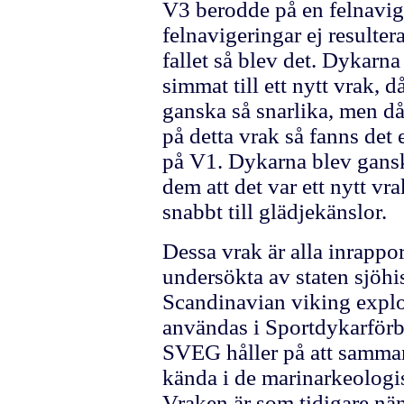
V3 berodde på en felnavig
felnavigeringar ej resultera
fallet så blev det. Dykarna
simmat till ett nytt vrak, 
ganska så snarlika, men då
på detta vrak så fanns det 
på V1. Dykarna blev gansk
dem att det var ett nytt v
snabbt till glädjekänslor.
Dessa vrak är alla inrappo
undersökta av staten sjöh
Scandinavian viking expl
användas i Sportdykarför
SVEG håller på att samman
kända i de marinarkeologis
Vraken är som tidigare näm