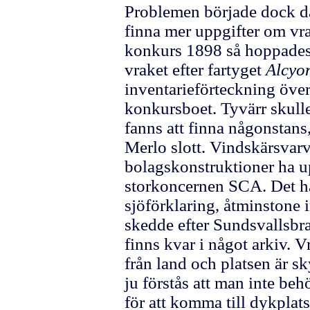
Problemen började dock då
finna mer uppgifter om vr
konkurs 1898 så hoppades 
vraket efter fartyget
Alcyo
inventarieförteckning över
konkursboet. Tyvärr skulle 
fanns att finna någonstans
Merlo slott. Vindskärsvar
bolagskonstruktioner ha u
storkoncernen SCA. Det har
sjöförklaring, åtminstone 
skedde efter Sundsvallsbr
finns kvar i något arkiv. V
från land och platsen är sk
ju förstås att man inte beh
för att komma till dykplats