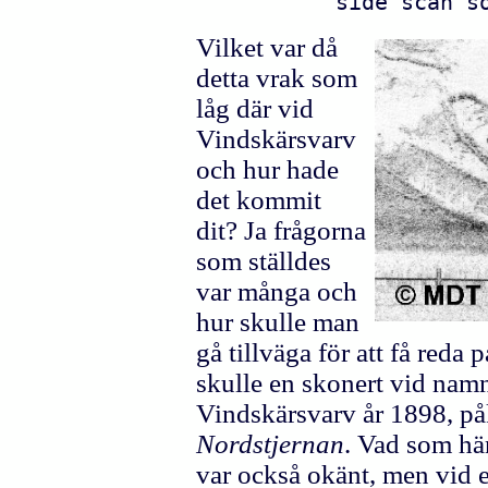
side scan s
Vilket var då
detta vrak som
låg där vid
Vindskärsvarv
och hur hade
det kommit
dit? Ja frågorna
som ställdes
var många och
hur skulle man
gå tillväga för att få reda
skulle en skonert vid na
Vindskärsvarv år 1898, på
Nordstjernan
. Vad som hä
var också okänt, men vid e