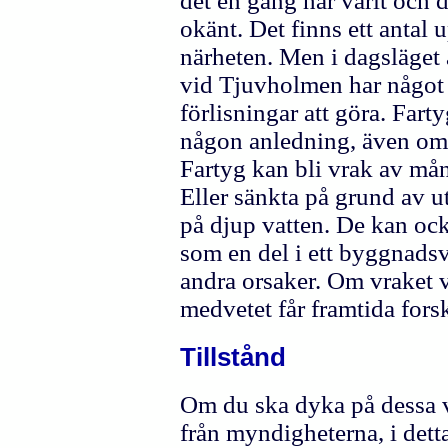
det en gång har varit och d
okänt. Det finns ett antal 
närheten. Men i dagsläget 
vid Tjuvholmen har något
förlisningar att göra. Fart
någon anledning, även om 
Fartyg kan bli vrak av mån
Eller sänkta på grund av ut
på djup vatten. De kan ocks
som en del i ett byggnadsv
andra orsaker. Om vraket v
medvetet får framtida for
Tillstånd
Om du ska dyka på dessa vr
från myndigheterna, i dett