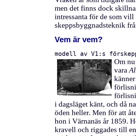
men det finns dock skilln
intressanta för de som vil
skeppsbyggnadsteknik från
Vem är vem?
modell av V1:s förskep
Om nu e
vara
A
känner 
förlisn
förlisn
i dagsläget känt, och då na
öden heller. Men för att åt
hon i Värnanäs år 1859. H
kravell och riggades till e