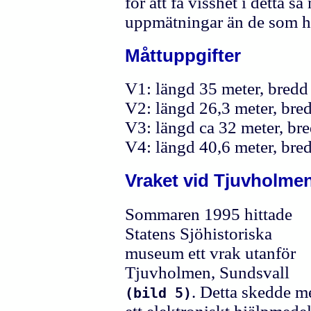
för att få visshet i detta s
uppmätningar än de som hit
Måttuppgifter
V1: längd 35 meter, bredd
V2: längd 26,3 meter, bre
V3: längd ca 32 meter, br
V4: längd 40,6 meter, bred
Vraket vid Tjuvholme
Sommaren 1995 hittade
Statens Sjöhistoriska
museum ett vrak utanför
Tjuvholmen, Sundsvall
. Detta skedde m
(bild 5)